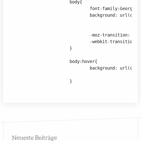
			body{

				font-family:Georgia,"Times New Roman",serif;					

				background: url(colored_bg_sec.png)  top 0 repeat,

						     url(colored_bg.jpg) top 0 repeat;

				-moz-transition: all 15s ease-in-out;

				-webkit-transition: all 15s ease-in-out;

			}

			body:hover{

				background: url(colored_bg_sec.png) top -500px repeat,

							url(colored_bg.jpg) top 500px repea
			}

Neueste Beiträge