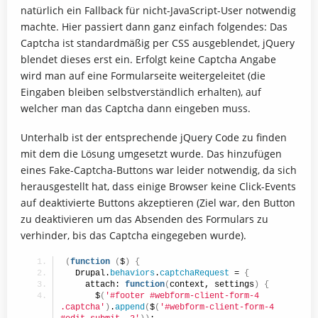
natürlich ein Fallback für nicht-JavaScript-User notwendig
machte. Hier passiert dann ganz einfach folgendes: Das
Captcha ist standardmäßig per CSS ausgeblendet, jQuery
blendet dieses erst ein. Erfolgt keine Captcha Angabe
wird man auf eine Formularseite weitergeleitet (die
Eingaben bleiben selbstverständlich erhalten), auf
welcher man das Captcha dann eingeben muss.
Unterhalb ist der entsprechende jQuery Code zu finden
mit dem die Lösung umgesetzt wurde. Das hinzufügen
eines Fake-Captcha-Buttons war leider notwendig, da sich
herausgestellt hat, dass einige Browser keine Click-Events
auf deaktivierte Buttons akzeptieren (Ziel war, den Button
zu deaktivieren um das Absenden des Formulars zu
verhinder, bis das Captcha eingegeben wurde).
(
function
(
$
)
{
  Drupal.
behaviors
.
captchaRequest
 = 
{
    attach: 
function
(
context, settings
)
{
      $
(
'#footer #webform-client-form-4 
.captcha'
)
.
append
(
$
(
'#webform-client-form-4 