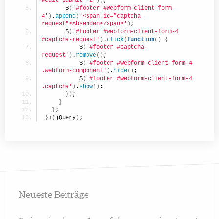
#edit-submit--2'
)
)
;
      $
(
'#footer #webform-client-form-
4'
)
.
append
(
'<span id="captcha-
request">Absenden</span>'
)
;
      $
(
'#footer #webform-client-form-4 
#captcha-request'
)
.
click
(
function
(
)
{
          $
(
'#footer #captcha-
request'
)
.
remove
(
)
;
          $
(
'#footer #webform-client-form-4 
.webform-component'
)
.
hide
(
)
;
          $
(
'#footer #webform-client-form-4 
.captcha'
)
.
show
(
)
;
}
)
;
}
}
;
}
)
(
jQuery
)
;
Neueste Beiträge