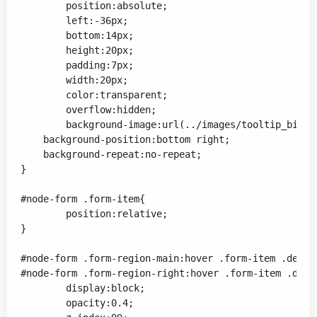
	position:absolute;

	left:-36px;

	bottom:14px;

	height:20px;

	padding:7px;

	width:20px;

	color:transparent;

	overflow:hidden;

	background-image:url(../images/tooltip_birne.png);

    background-position:bottom right;

    background-repeat:no-repeat;

}

#node-form .form-item{

	position:relative;

}

#node-form .form-region-main:hover .form-item .descri
#node-form .form-region-right:hover .form-item .descr
	display:block;

	opacity:0.4;	
