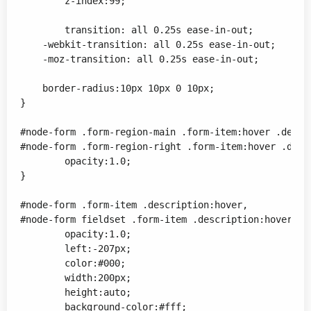
	z-index:99;

	transition: all 0.25s ease-in-out;

    -webkit-transition: all 0.25s ease-in-out;

    -moz-transition: all 0.25s ease-in-out;	

    border-radius:10px 10px 0 10px;

}

#node-form .form-region-main .form-item:hover .descri
#node-form .form-region-right .form-item:hover .descr
	opacity:1.0;

}

#node-form .form-item .description:hover,

#node-form fieldset .form-item .description:hover{

	opacity:1.0;

	left:-207px;	

	color:#000;

	width:200px;

	height:auto;

	background-color:#fff;
