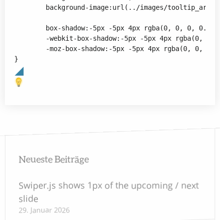
 	background-image:url(../images/tooltip_arrow_right.png);

	box-shadow:-5px -5px 4px rgba(0, 0, 0, 0.3);

	-webkit-box-shadow:-5px -5px 4px rgba(0, 0, 0, 0.3);

	-moz-box-shadow:-5px -5px 4px rgba(0, 0, 0, 0.3);

Neueste Beiträge
Swiper.js shows 1px of the upcoming / next
slide
29. Januar 2026