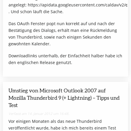
angelegt: https://apidata.googleusercontent.com/caldav/v2/
ca
. Und schon läuft die Sache.
Das OAuth Fenster popt nun korrekt auf und nach der
Bestätigung des Dialogs, erhält man eine Rückmeldung
von Thunderbird, sowie nach einigen Sekunden den
gewohnten Kalender.
Downloadlinks unterhalb, der Einfachheit halber habe ich
den englischen Release genutzt.
Umstieg von Microsoft Outlook 2007 auf
Mozilla Thunderbird 9 (+ Lightning) – Tipps und
Test
Verfasst am 14. Januar 2012 um 16:48.
Vor einigen Monaten als das neue Thunderbird
veröffentlicht wurde, habe ich mich bereits einem Test